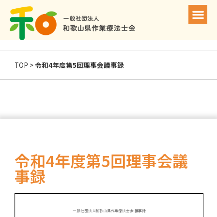
和歌山作業療法士会について
一般の方へ
会員の方へ
お問い合わせ
TOP
>
令和4年度第5回理事会議事録
令和4年度第5回理事会議
事録