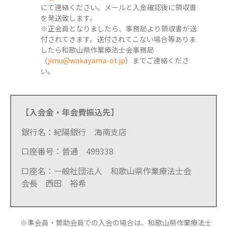
にて連絡ください。メールと入金確認後に領収書
を発送致します。
※正会員となりましたら、事務局より領収書が送
付されてきます。送付されてこない場合等ありま
したら和歌山県作業療法士会事務局
（
jimu@wakayama-ot.jp
）までご連絡くださ
い。
【入会金・年会費振込先】
銀行名：紀陽銀行 海南支店
口座番号：普通
499338
口座名：一般社団法人 和歌山県作業療法士会
会長
西田 裕希
※準会員・賛助会員での入会の場合は、和歌山県作業療法士