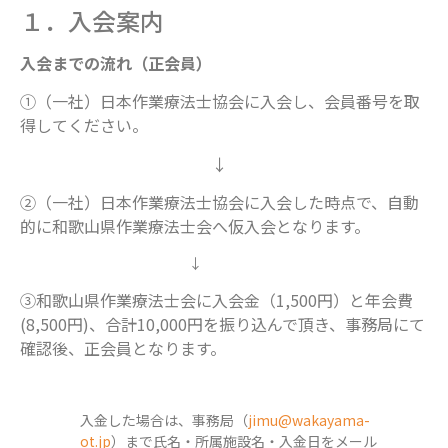
１．入会案内
入会までの流れ（正会員）
①（一社）日本作業療法士協会に入会し、会員番号を取
得してください。
↓
②（一社）日本作業療法士協会に入会した時点で、自動
的に和歌山県作業療法士会へ仮入会
となります。
↓
③和歌山県作業療法士会に入会金（
1,500
円）と年会費
(8,500
円
)
、合計
10,000
円を振り
込んで頂き、事務局にて
確認後、正会員となります。
入金した場合は、事務局（
jimu@wakayama-
ot.jp
）まで氏名・所属施設名・入金日をメール