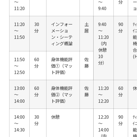
～
～
分
ー
11:20
9:40
ョ
11:20
30
インフォー
土
9:40
90
ﾃｨ
～
分
メーショ
居
～
分
ｲ
11:50
ン・シーテ
11:20
能
ィング概論
（内
椅
休憩
合
10
(H
11:50
60
身体機能評
佐
分）
～
分
価①（マッ
藤
12:50
ト評価）
13:00
60
身体機能評
佐
11:20
60
休
～
分
価②（マッ
藤
～
分
14:00
ト評価）
12:20
14:00
30
休憩
12:20
90
ﾃｨ
～
分
～
分
ｲ
14:30
14:00
能
（内
椅