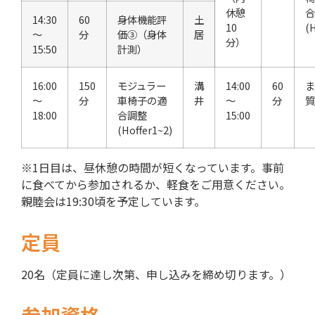
休憩
合
14:30
60
身体機能評
土
10
(H
～
分
価③（身体
居
分）
15:50
計測）
16:00
150
モジュラー
溝
14:00
60
ま
～
分
車椅子の適
井
～
分
質
18:00
合調整
15:00
(Hoffer1~2)
※1日目は、昼休憩の時間が短くなっています。事前
に食べてから参加されるか、軽食をご用意ください。
親睦会は19:30頃を予定しています。
定員
20名（定員に達し次第、申し込みを締め切ります。）