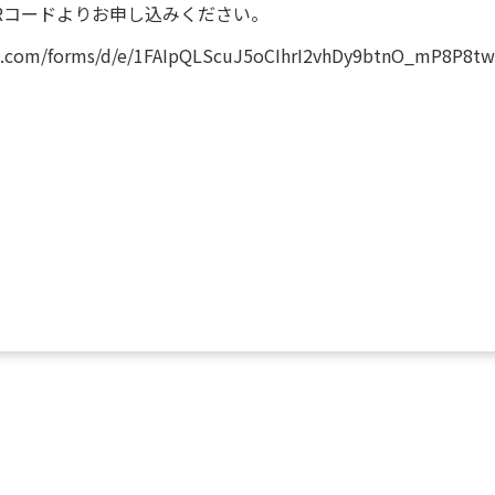
QRコードよりお申し込みください。
le.com/forms/d/e/1FAIpQLScuJ5oCIhrI2vhDy9btnO_mP8P8t