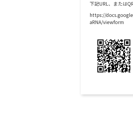
下記URL、または
https://docs.goog
aRNA/viewform