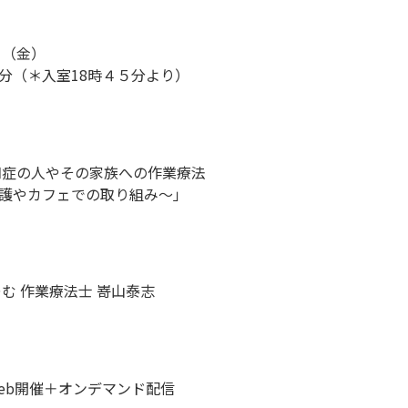
日（金）
分（＊入室18時４５分より）
知症の人やその家族への作業療法
護やカフェでの取り組み～」
む 作業療法士 嵜山泰志
Web開催＋オンデマンド配信