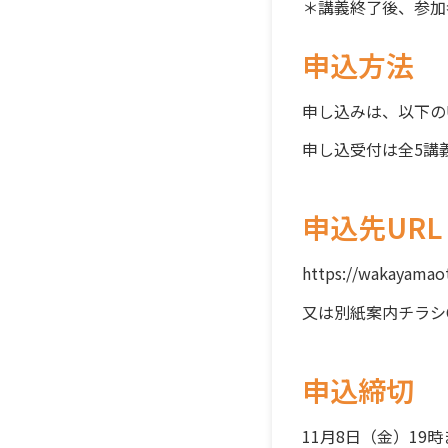
＊講義終了後、参加
申込方法
申し込みは、以下の
申し込受付は全
5
講
申込先URL
https://wakayamao
又は別紙案内チラシ
申込締切
11
月
8
日（金）
19
時